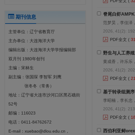
PDF全文
(
3
脊尾白虾AMP
期刊信息
范梦昊，李佳泽
2026, 41(2): 192
主管单位：辽宁省教育厅
PDF全文
(
3
主办单位：大连海洋大学
编辑出版：大连海洋大学学报编辑部
野生与人工养殖
双月刊 1980年创刊
黄成香，许乐乐
主编：宋林生
2026, 41(2): 202
副主编：张国琛 李智军 刘鹰
PDF全文
(
2
张冬冬（常务）
基于转录组测序
地址：辽宁省大连市沙河口区黑石礁街
李昭楠，李长忠
52号
2026, 41(2): 213
邮编：116023
PDF全文
(
1
电话：0411-84762672
西伯利亚鲟ore
E-mail：xuebao@dlou.edu.cn，