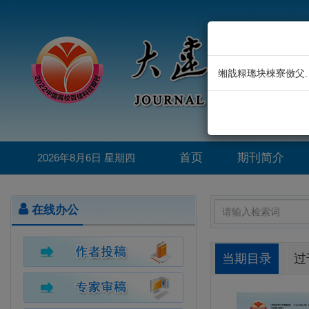
缃戠粶璁块棶寮傚父.
首页
期刊简介
2026年8月6日 星期四
在线办公
当期目录
过