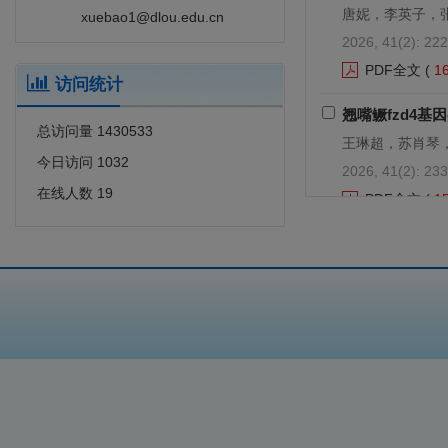
唐妮，李英子，
xuebao1@dlou.edu.cn
2026, 41(2): 222
PDF全文
(
1
访问统计
翘嘴鳜fzd4
总访问量
1430533
王琳超，苏肖琴
今日访问
1032
2026, 41(2): 233
在线人数
19
PDF全文
(
1
低酯化果胶寡糖
聂晓语，黄冲，
2026, 41(2): 242
PDF全文
(
1
扇贝闭壳肌响应
张文茜，彭吉星
2026, 41(2): 250